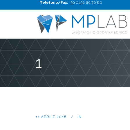
Telefono/Fax:
+39 0432 89 70 80
1
11 APRILE 2018
IN