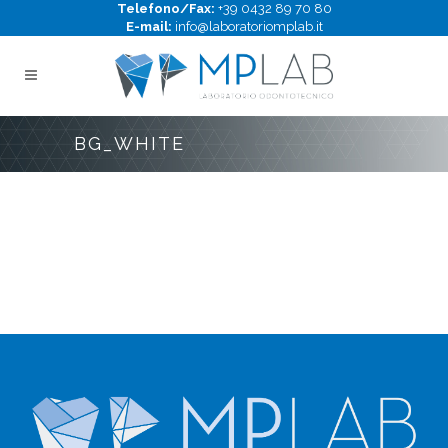
Telefono/Fax:
+39 0432 89 70 80
E-mail:
info@laboratoriomplab.it
BG_WHITE