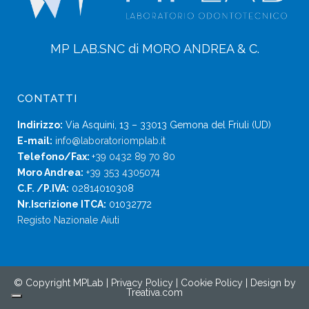
MP LAB.SNC di MORO ANDREA & C.
CONTATTI
Indirizzo:
Via Asquini, 13 – 33013 Gemona del Friuli (UD)
E-mail:
info@laboratoriomplab.it
Telefono/Fax:
+39 0432 89 70 80
Moro Andrea:
+39 353 4305074
C.F. /P.IVA:
02814010308
Nr.Iscrizione ITCA:
01032772
Registo Nazionale Aiuti
© Copyright MPLab |
Privacy Policy
|
Cookie Policy
| Design by
Treativa.com